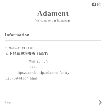
Adament
Welcome to our homepage
Information
2020-02-02 19:24:00
ヒト幹細胞培養液 Sh&Tr
詳細はこちら
↓↓↓↓↓↓↓↓
https://ameblo.jp/adament/entry-
12570944184.html
Top