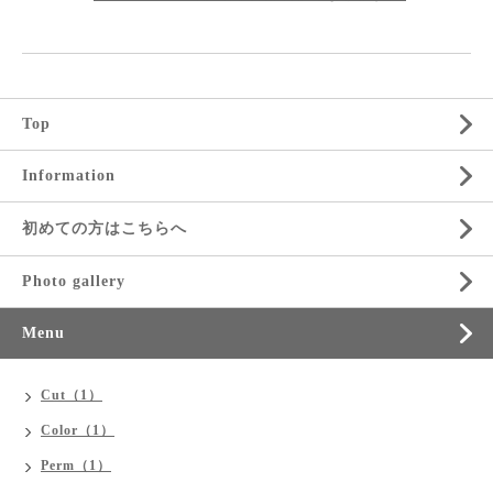
Top
Information
初めての方はこちらへ
Photo gallery
Menu
Cut（1）
Color（1）
Perm（1）