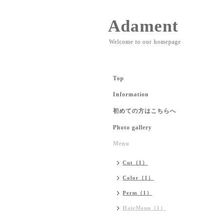
Adament
Welcome to our homepage
Top
Information
初めての方はこちらへ
Photo gallery
Menu
Cut（1）
Color（1）
Perm（1）
HairMenu（1）